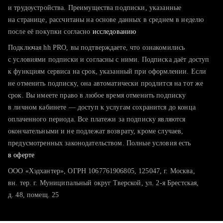
тратите много времени на поиск и вручную поднимаете
и трудоустройства. Преимущества подписки, указанные
резюме
на странице, рассчитаны на основе данных в среднем в неделю
после её покупки согласно
хотите сравнить себя с конкурентами и оценить шансы
исследованию
Подключая hh PRO, вы подтверждаете, что ознакомились
с условиями подписки и согласны с ними. Подписка даёт доступ
к функциям сервиса на срок, указанный при оформлении. Если
не отменить подписку, она автоматически продлится на тот же
срок. Вы имеете право в любое время отменить подписку
в личном кабинете — доступ к услугам сохранится до конца
оплаченного периода. Все платежи за подписку являются
окончательными и не подлежат возврату, кроме случаев,
предусмотренных законодательством. Полные условия есть
в оферте
ООО «Хэдхантер», ОГРН 1067761906805, 125047, г. Москва,
вн. тер. г. Муниципальный округ Тверской, ул. 2-я Брестская,
д. 48, помещ. 25