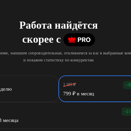
Работа найдётся
скорее
c
юме, напишем сопроводительные, откликнемся за вас в выбранные ко
и покажем статистику по конкурентам
1 195
₽
−3
еделю
799
₽
в месяц
−2 
3 месяца