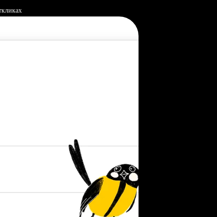
ткликах