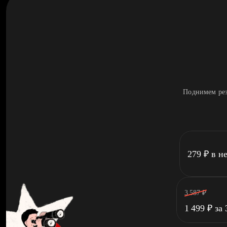
Поднимем рез
279
₽
в н
3 587
₽
1 499
₽
за 