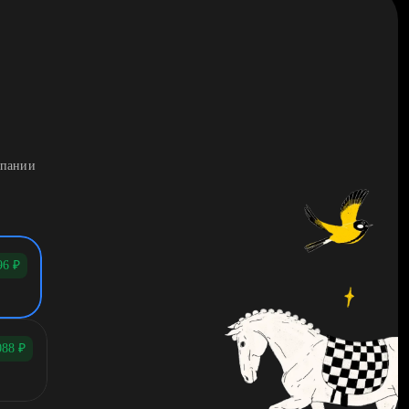
мпании
96
₽
088
₽