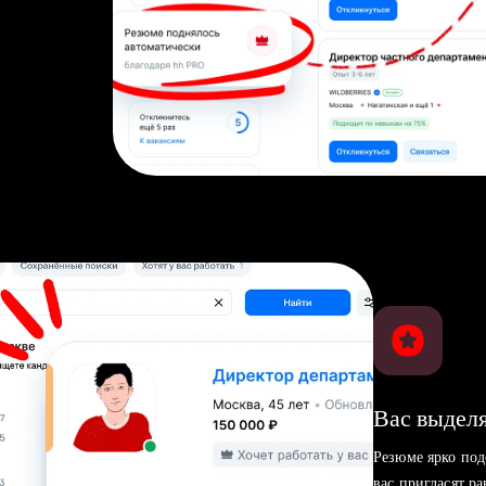
Вас выделя
Резюме ярко под
вас пригласят р