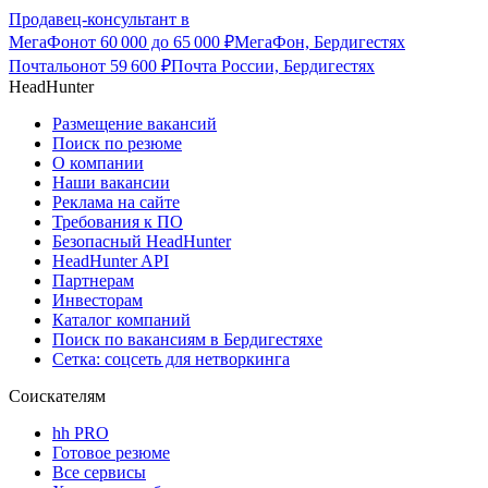
Продавец-консультант в
МегаФон
от
60 000
до
65 000
₽
МегаФон, Бердигестях
Почтальон
от
59 600
₽
Почта России, Бердигестях
HeadHunter
Размещение вакансий
Поиск по резюме
О компании
Наши вакансии
Реклама на сайте
Требования к ПО
Безопасный HeadHunter
HeadHunter API
Партнерам
Инвесторам
Каталог компаний
Поиск по вакансиям в Бердигестяхе
Сетка: соцсеть для нетворкинга
Соискателям
hh PRO
Готовое резюме
Все сервисы