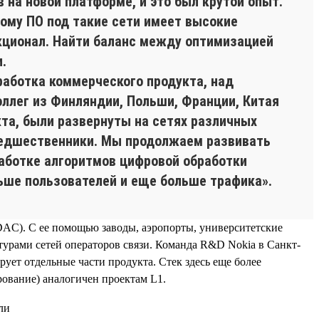
на новой платформе, и это был крутой опыт.
тому ПО под такие сети имеет высокие
нкционал. Найти баланс между оптимизацией
.
работка коммерческого продукта, над
оллег из Финляндии, Польши, Франции, Китая
кта, были развернуты на сетях различных
предшественники. Мы продолжаем развивать
аботке алгоритмов цифровой обработки
ьше пользователей и еще больше трафика».
(DAC). С ее помощью заводы, аэропорты, университетские
турами сетей операторов связи. Команда R&D Nokia в Санкт-
ует отдельные части продукта. Стек здесь еще более
ирование) аналогичен проектам L1.