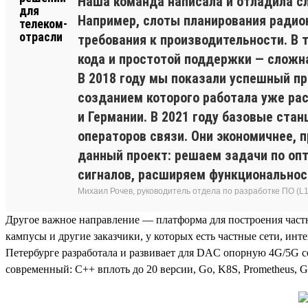
Наша команда написала и отладила сл
Например, слоты планирования радиок
требования к производительности. В 
кода и простотой поддержки — сложна
В 2018 году мы показали успешный пр
созданием которого работала уже рас
и Германии. В 2021 году базовые стан
операторов связи. Они экономичнее,
данный проект: решаем задачи по оп
сигналов, расширяем функциональнос
Михаил Рочев, руководитель отдела по разработке ПО (L1
Другое важное направление — платформа для построения частн
кампусы и другие заказчики, у которых есть частные сети, и
Петербурге разработала и развивает для DAC опорную 4G/5G се
современный: С++ вплоть до 20 версии, Go, K8S, Prometheus, Gr