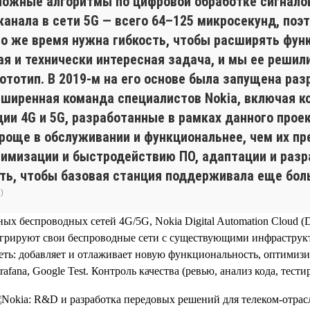
ожные алгоритмы по цифровой обработке сигналов 
анала в сети 5G — всего 64–125 микросекунд, поэ
то же время нужна гибкость, чтобы расширять фу
я и технически интересная задача, и мы ее решили
ототип. В 2019-м на его основе была запущена раз
ширенная команда специалистов Nokia, включая к
ции 4G и 5G, разработанные в рамках данного прое
 проще в обслуживании и функциональнее, чем их 
тимизации и быстродействию ПО, адаптации и разр
ть, чтобы базовая станция поддерживала еще бол
)
ых беспроводных сетей 4G/5G, Nokia Digital Automation Cloud 
нтегрируют свои беспроводные сети с существующими инфраструк
ть: добавляет и отлаживает новую функциональность, оптимизир
afana, Google Test. Контроль качества (ревью, анализ кода, тест