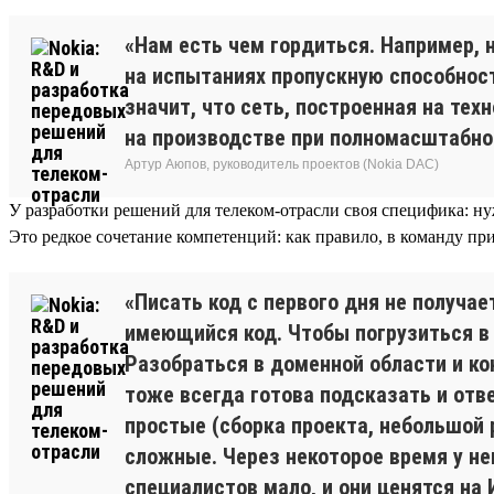
«Нам есть чем гордиться. Например,
на испытаниях пропускную способност
значит, что сеть, построенная на те
на производстве при полномасштабно
Артур Аюпов, руководитель проектов (Nokia DAC)
У разработки решений для телеком-отрасли своя специфика: ну
Это редкое сочетание компетенций: как правило, в команду пр
«Писать код с первого дня не получа
имеющийся код. Чтобы погрузиться в 
Разобраться в доменной области и ко
тоже всегда готова подсказать и отв
простые (сборка проекта, небольшой 
сложные. Через некоторое время у не
специалистов мало, и они ценятся на 