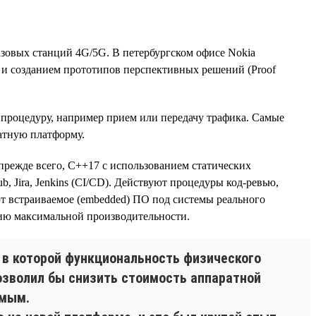
азовых станций 4G/5G. В петербургском офисе Nokia
и и созданием прототипов перспективных решений (Proof
 процедуру, например прием или передачу трафика. Самые
атную платформу.
прежде всего, С++17 с использованием статических
Hub, Jira, Jenkins (CI/CD). Действуют процедуры код-ревью,
ают встраиваемое (embedded) ПО под системы реального
нию максимальной производительности.
, в которой функциональность физического
позволил бы снизить стоимость аппаратной
емым.