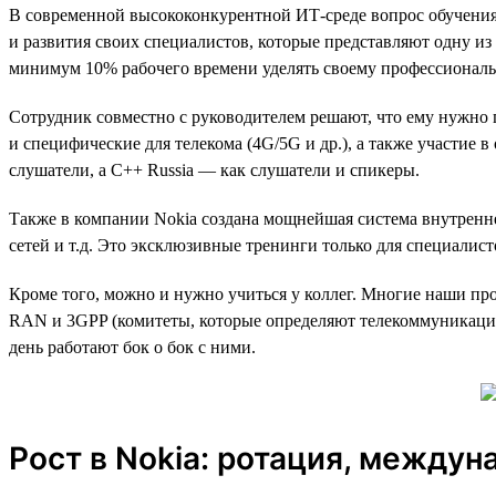
В современной высококонкурентной ИТ-среде вопрос обучения
и развития своих специалистов, которые представляют одну и
минимум 10% рабочего времени уделять своему профессиональ
Сотрудник совместно с руководителем решают, что ему нужно п
и специфические для телекома (4G/5G и др.), а также участие 
слушатели, а C++ Russia — как слушатели и спикеры.
Также в компании Nokia создана мощнейшая система внутренн
сетей и т.д. Это эксклюзивные тренинги только для специали
Кроме того, можно и нужно учиться у коллег. Многие наши про
RAN и 3GPP (комитеты, которые определяют телекоммуникацио
день работают бок о бок с ними.
Рост в Nokia: ротация, между