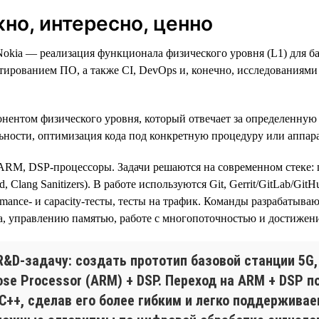
но, интересно, ценно
okia — реализация функционала физического уровня (L1) для б
стированием ПО, а также CI, DevOps и, конечно, исследованиям
онентом физического уровня, который отвечает за определенную
ьности, оптимизация кода под конкретную процедуру или аппар
ARM, DSP-процессоры. Задачи решаются на современном стеке: 
, Clang Sanitizers). В работе используются Git, Gerrit/GitLab/Git
rmance- и capacity-тесты, тесты на трафик. Команды разрабатыв
да, управлению памятью, работе с многопоточностью и достиже
R&D-задачу: создать прототип базовой станции 5G
ose Processor (ARM) + DSP. Переход на ARM + DSP 
C++, сделав его более гибким и легко поддержива