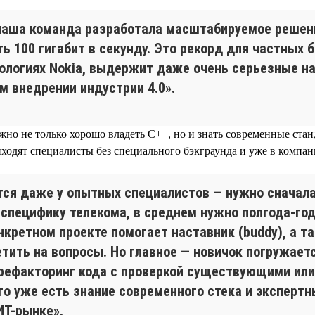
 наша команда разработала масштабируемое решени
ь 100 гигабит в секунду. Это рекорд для частных 
хнологиях Nokia, выдержит даже очень серьезные н
м внедрении индустрии 4.0».
жно не только хорошо владеть C++, но и знать современные стан
иходят специалисты без специального бэкграунда и уже в компа
ется даже у опытных специалистов — нужно сначала
специфику телекома, в среднем нужно полгода-год
нкретном проекте помогает наставник (buddy), а 
етить на вопросы. Но главное — новичок погружает
рефакторинг кода с проверкой существующими или 
го уже есть знание современного стека и экспертн
ИТ-рынке».