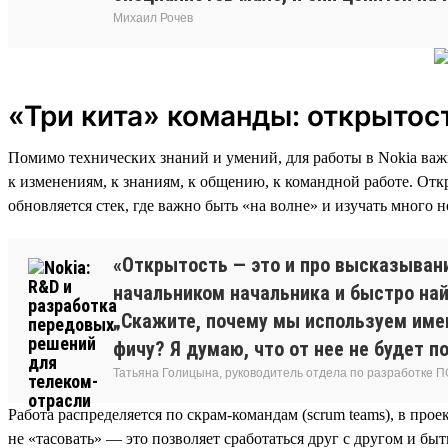
Михаил Рочев
«Три кита» команды: открытост
Помимо технических знаний и умений, для работы в Nokia важн
к изменениям, к знаниям, к общению, к командной работе. Отк
обновляется стек, где важно быть «на волне» и изучать много н
«Открытость — это и про высказывани
начальником начальника и быстро на
„Скажите, почему мы используем имен
фичу? Я думаю, что от нее не будет п
Татьяна Голицына, руководитель отдела по разработке П
Работа распределяется по скрам-командам (scrum teams), в прое
не «тасовать» — это позволяет сработаться друг с другом и бы