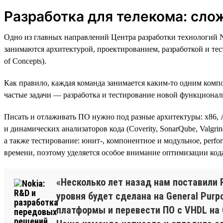
Разработка для телекома: слож
Одно из главных направлений Центра разработки технологий N
занимаются архитектурой, проектированием, разработкой и те
of Concepts).
Как правило, каждая команда занимается каким-то одним комп
частые задачи — разработка и тестирование новой функционал
Писать и отлаживать ПО нужно под разные архитектуры: х86, 
и динамических анализаторов кода (Coverity, SonarQube, Valgrind
а также тестирование: юнит-, компонентное и модульное, perfo
времени, поэтому уделяется особое внимание оптимизации ко
«Несколько лет назад нам поставили 
уровня будет сделана на General Purp
платформы и перевести ПО с VHDL на 