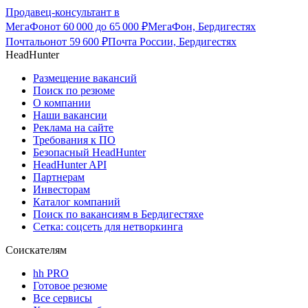
Продавец-консультант в
МегаФон
от
60 000
до
65 000
₽
МегаФон, Бердигестях
Почтальон
от
59 600
₽
Почта России, Бердигестях
HeadHunter
Размещение вакансий
Поиск по резюме
О компании
Наши вакансии
Реклама на сайте
Требования к ПО
Безопасный HeadHunter
HeadHunter API
Партнерам
Инвесторам
Каталог компаний
Поиск по вакансиям в Бердигестяхе
Сетка: соцсеть для нетворкинга
Соискателям
hh PRO
Готовое резюме
Все сервисы