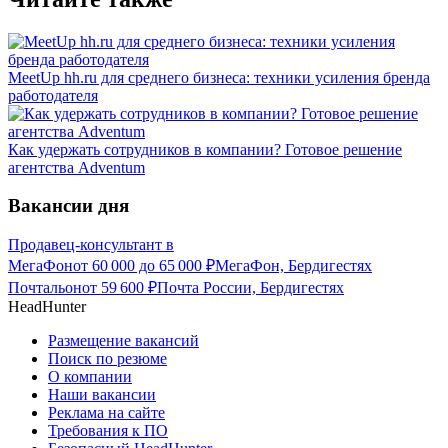
MeetUp hh.ru для среднего бизнеса: техники усиления бренда
работодателя
Как удержать сотрудников в компании? Готовое решение
агентства Adventum
Вакансии дня
Продавец-консультант в
МегаФон
от
60 000
до
65 000
₽
МегаФон, Бердигестях
Почтальон
от
59 600
₽
Почта России, Бердигестях
HeadHunter
Размещение вакансий
Поиск по резюме
О компании
Наши вакансии
Реклама на сайте
Требования к ПО