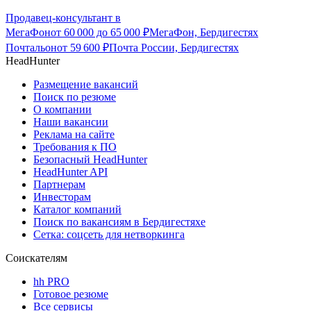
Продавец-консультант в
МегаФон
от
60 000
до
65 000
₽
МегаФон, Бердигестях
Почтальон
от
59 600
₽
Почта России, Бердигестях
HeadHunter
Размещение вакансий
Поиск по резюме
О компании
Наши вакансии
Реклама на сайте
Требования к ПО
Безопасный HeadHunter
HeadHunter API
Партнерам
Инвесторам
Каталог компаний
Поиск по вакансиям в Бердигестяхе
Сетка: соцсеть для нетворкинга
Соискателям
hh PRO
Готовое резюме
Все сервисы