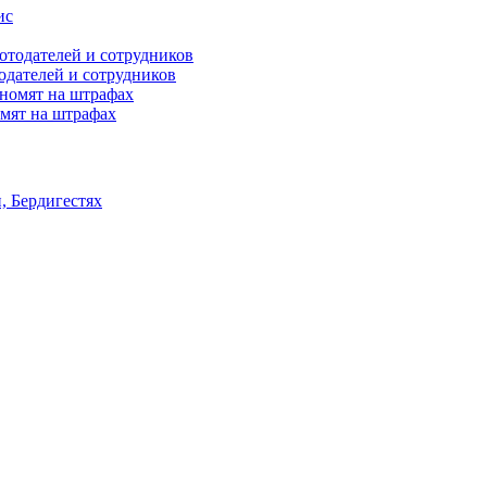
одателей и сотрудников
омят на штрафах
 Бердигестях