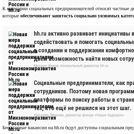
К категории социальных предпринимателей относят частные де
которые
обеспечивают занятость социально уязвимых катег
hh.ru активно развивает инициативы
содействовать и помогать социальны
в создании и поддержании комфортно
даём возможность найти новых сотруд
Михаил Жуков, генеральный директор hh.ru
Социальные предприниматели, как пр
сотрудников. Поэтому новая програм
платформы по поиску работы в стране
тех, кто ещё не решился на этот шаг.
Наталия Зверева, директор фонда «Наше будущее»
Бесплатные вакансии на hh.ru будут доступны социальным пр