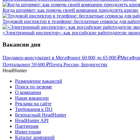
Когда штормит: как помочь своей компании преодолеть кризис
Трудовой инспектор в телефоне: бесплатные сервисы для работ
«Электронный инспектор»: как российские работодатели экон
Вакансии дня
Продавец-консультант в МегаФон
от
60 000
до
65 000
₽
МегаФон,
Почтальон
от
59 600
₽
Почта России, Бердигестях
HeadHunter
Размещение вакансий
Поиск по резюме
О компании
Наши вакансии
Реклама на сайте
Требования к ПО
Безопасный HeadHunter
HeadHunter API
Партнерам
Инвесторам
Каталог компаний