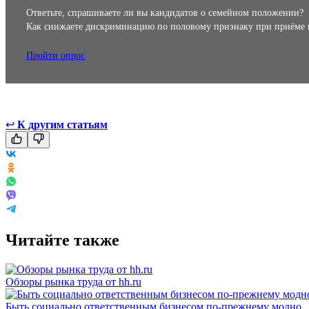
Ответьте, спрашиваете ли вы кандидатов о семейном положении?
Как снижаете дискриминацию по половому признаку при приёме 
Пройти опрос
↩
К другим статьям
Читайте также
Обзоры рынка труда от hh.ru
Быть социально ответственным бизнесом по-прежнему модно