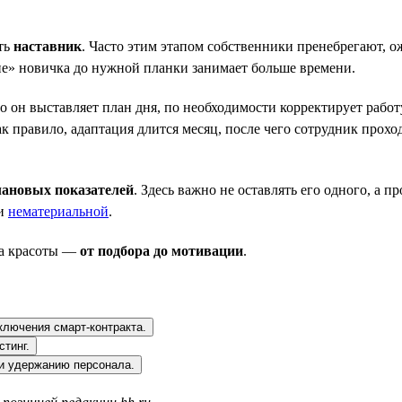
ыть
наставник
. Часто этим этапом собственники пренебрегают, о
ие» новичка до нужной планки занимает больше времени.
 он выставляет план дня, по необходимости корректирует работ
ак правило, адаптация длится месяц, после чего сотрудник прох
лановых показателей
. Здесь важно не оставлять его одного, а 
 и
нематериальной
.
на красоты —
от подбора до мотивации
.
ключения смарт-контракта.
стинг.
 и удержанию персонала.