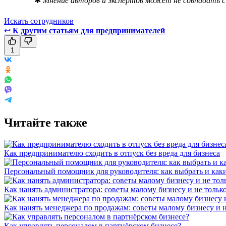
✱
Мнение авторов и экспертов может не совпадать с 
Искать сотрудников
↩
К другим статьям для предпринимателей
1
Читайте также
Как предпринимателю сходить в отпуск без вреда для бизнеса
Персональный помощник для руководителя: как выбрать и как
Как нанять администратора: советы малому бизнесу и не тольк
Как нанять менеджера по продажам: советы малому бизнесу и н
Как управлять персоналом в партнёрском бизнесе?