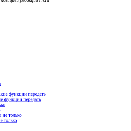
позицией редакции hh.ru
ие функции передать
о
е только