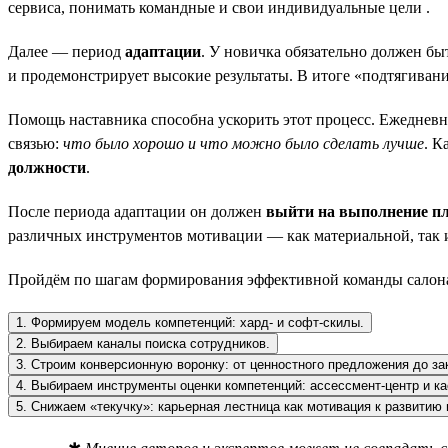
сервиса, понимать командные и свои индивидуальные цели .
Далее — период
адаптации
. У новичка обязательно должен б
и продемонстрирует высокие результаты. В итоге «подтягиван
Помощь наставника способна ускорить этот процесс. Ежедневно
связью:
что было хорошо и что можно было сделать лучше
. К
должности
.
После периода адаптации он должен
выйти на выполнение п
различных инструментов мотивации — как материальной, так
Пройдём по шагам формирования эффективной команды сало
1. Формируем модель компетенций: хард- и софт-скилы.
2. Выбираем каналы поиска сотрудников.
3. Строим конверсионную воронку: от ценностного предложения до за
4. Выбираем инструменты оценки компетенций: ассессмент-центр и ка
5. Снижаем «текучку»: карьерная лестница как мотивация к развитию