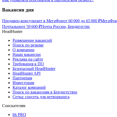
Вакансии дня
Продавец-консультант в МегаФон
от
60 000
до
65 000
₽
МегаФон,
Почтальон
от
59 600
₽
Почта России, Бердигестях
HeadHunter
Размещение вакансий
Поиск по резюме
О компании
Наши вакансии
Реклама на сайте
Требования к ПО
Безопасный HeadHunter
HeadHunter API
Партнерам
Инвесторам
Каталог компаний
Поиск по вакансиям в Бердигестяхе
Сетка: соцсеть для нетворкинга
Соискателям
hh PRO