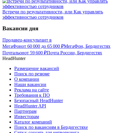
Встречи по результативности, или Как управлять
эффективностью сотрудников
Вакансии дня
Продавец-консультант в
МегаФон
от
60 000
до
65 000
₽
МегаФон, Бердигестях
Почтальон
от
59 600
₽
Почта России, Бердигестях
HeadHunter
Размещение вакансий
Поиск по резюме
О компании
Наши вакансии
Реклама на сайте
Требования к ПО
Безопасный HeadHunter
HeadHunter API
Партнерам
Инвесторам
Каталог компаний
Поиск по вакансиям в Бердигестяхе
Сетка: соцсеть для нетворкинга