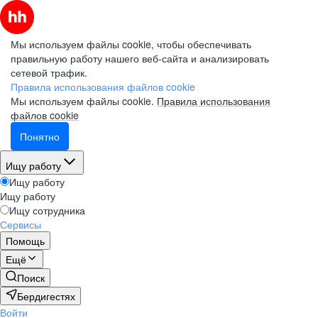
Мы используем файлы cookie, чтобы обеспечивать
правильную работу нашего веб-сайта и анализировать
сетевой трафик.
Электронная почта (рабочая)
Электронная почта (рабочая)
Электронная почта (рабочая)
Правила использования файлов cookie
Мы используем файлы cookie.
Правила использования
файлов cookie
Понятно
Фамилия
Фамилия
Фамилия
Ищу работу
Ищу работу
Ищу работу
Имя
Имя
Имя
Ищу сотрудника
Сервисы
Помощь
Компания
Компания
Компания
Ещё
Поиск
Бердигестях
Войти
Подписаться на рассылку
Подписаться на рассылку