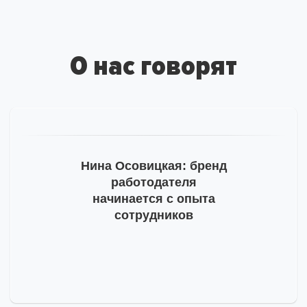
за подписку
на рассылку
О нас говорят
На ваш адрес отправлено письмо от hh.ru, необходимо
подтвердить e-mail.
Тогда мы сможем отправлять вам важную
информацию про развитие бренда работодателя.
Пожалуйста, проверьте почту и, на всякий случай,
Нина Осовицкая: бренд
просмотрите папку «Спам».
работодателя
начинается с опыта
сотрудников