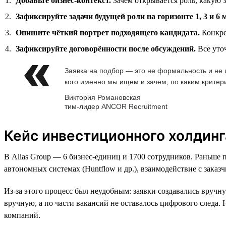
Добавьте бизнес-контекст.
Зачем открывается роль, какую з
Зафиксируйте задачи будущей роли на горизонте 1, 3 и 6 
Опишите чёткий портрет подходящего кандидата.
Конкре
Зафиксируйте договорённости после обсуждений.
Все уто
Заявка на подбор — это не формальность и не ш
кого именно мы ищем и зачем, по каким крите
Виктория Романовская
тим-лидер ANCOR Recruitment
Кейс инвестиционного холдинга
В Alias Group — 6 бизнес-единиц и 1700 сотрудников. Раньше 
автономных системах (Huntflow и др.), взаимодействие с заказ
Из-за этого процесс был неудобным: заявки создавались вручну
вручную, а по части вакансий не оставалось цифрового следа
компаний.