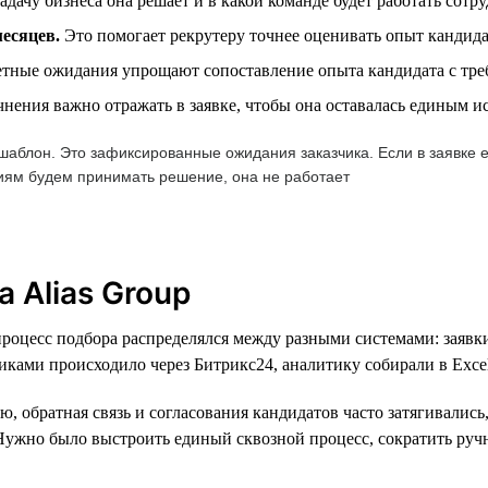
адачу бизнеса она решает и в какой команде будет работать сотр
месяцев.
Это помогает рекрутеру точнее оценивать опыт кандида
тные ожидания упрощают сопоставление опыта кандидата с тре
чнения важно отражать в заявке, чтобы она оставалась единым 
аблон. Это зафиксированные ожидания заказчика. Если в заявке ес
риям будем принимать решение, она не работает
 Alias Group
процесс подбора распределялся между разными системами: заявк
чиками происходило через Битрикс24, аналитику собирали в Excel
ю, обратная связь и согласования кандидатов часто затягивались
. Нужно было выстроить единый сквозной процесс, сократить руч