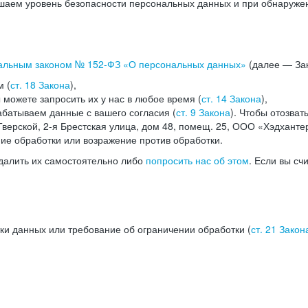
аем уровень безопасности персональных данных и при обнаружени
альным законом №
152-ФЗ
«О персональных данных»
(далее — Зак
м (
ст. 18 Закона
),
можете запросить их у нас в любое время (
ст. 14 Закона
),
абатываем данные с вашего согласия (
ст. 9 Закона
). Чтобы отозват
верской, 2-я Брестская улица, дом 48, помещ. 25, ООО «Хэдханте
ние обработки или возражение против обработки.
далить их самостоятельно либо
попросить нас об этом
. Если вы сч
ки данных или требование об ограничении обработки (
ст. 21 Закон