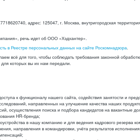
18620740, адрес: 125047, г. Москва, внутригородская территория
омпания», речь идет об ООО «Хэдхантер».
есть в Реестре персональных данных на сайте Роскомнадзора
.
аем всё для того, чтобы соблюдать требования законной обработ
, для которых вы их нам передали.
ступа к функционалу нашего сайта, содействия занятости и пред
следований, направленных на улучшение качества наших продуктов
ий, осуществления поиска и подбора кандидатов на вакантные дол
ования HR-бренда;
оустройства в нашу компанию и для ведения кадрового резерва ко
чения, направления в командировки, учёта результатов исполнени
омпенсаций;