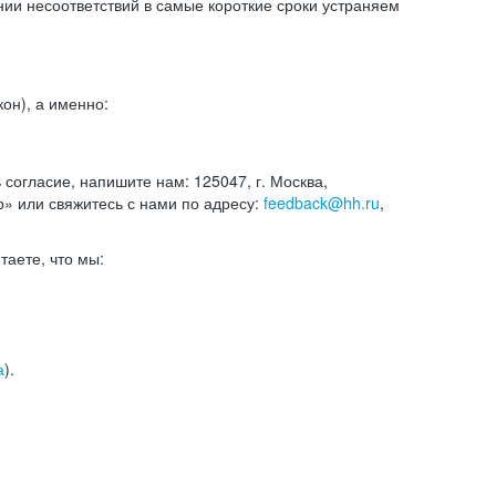
и несоответствий в самые короткие сроки устраняем
он), а именно:
ь согласие, напишите нам: 125047, г. Москва,
р» или свяжитесь с нами по адресу:
feedback@hh.ru
,
итаете, что мы:
а
).