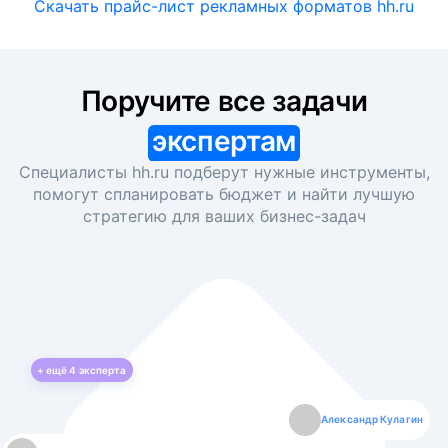
Скачать прайс-лист рекламных форматов hh.ru
Поручите все задачи
экспертам
Специалисты hh.ru подберут нужные инструменты,
помогут спланировать бюджет и найти лучшую
стратегию для ваших
бизнес-задач
+ ещё
4
эксперта
Екатерина Лазаренко
Александр Кулагин
Даниил Макаров
Борис Кашко
Юлия Изоитко