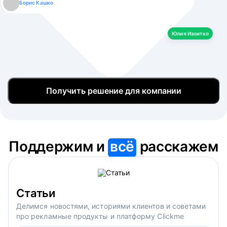
Борис Кашко
Юлия Изоитко
Александр Кулагин
Даниил Макаров
Екатерина Лазаренко
Юлия Изоитко
Получить решение для компании
Поддержим и
всё
расскажем
Статьи
Делимся новостями, историями клиентов и советами
про рекламные продукты и платформу Clickme