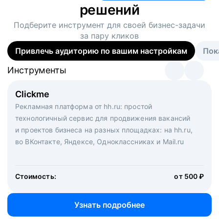
решений
Подберите инструмент для своей
бизнес-задачи
за пару кликов
Привлечь аудиторию по вашим настройкам
Пок
Инструменты
Инструменты
Инструменты
Виртуальный рекрутер
Clickme
Вакансия дня
Массовый подбор под ключ. Решите, сколько
Рекламная платформа от hh.ru: простой
Рекламный формат для вакансий на главной странице
кандидатов и когда вам нужно, и за дело возьмутся
технологичный сервис для продвижения вакансий
hh.ru. Увеличивает количество откликов
маркетологи, рекрутеры и проектные менеджеры
и проектов бизнеса на разных площадках: на hh.ru,
hh.ru с целым набором digital-инструментов
во ВКонтакте, Яндексе, Одноклассниках и Mail.ru
Стоимость:
от 200 000 ₽
Узнать подробнее
Стоимость:
от 500 ₽
Узнать подробнее
Узнать подробнее