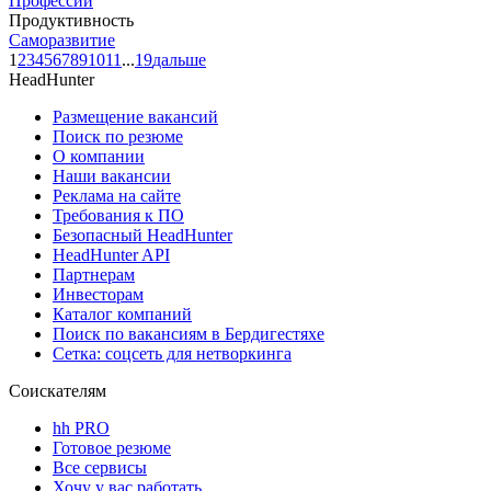
Профессии
Продуктивность
Саморазвитие
1
2
3
4
5
6
7
8
9
10
11
...
19
дальше
HeadHunter
Размещение вакансий
Поиск по резюме
О компании
Наши вакансии
Реклама на сайте
Требования к ПО
Безопасный HeadHunter
HeadHunter API
Партнерам
Инвесторам
Каталог компаний
Поиск по вакансиям в Бердигестяхе
Сетка: соцсеть для нетворкинга
Соискателям
hh PRO
Готовое резюме
Все сервисы
Хочу у вас работать