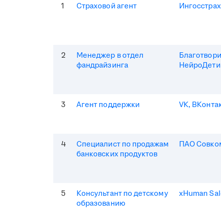
1
Страховой агент
Ингосстрах
2
Менеджер в отдел
Благотвор
фандрайзинга
НейроДети
3
Агент поддержки
VK, ВКонта
4
Специалист по продажам
ПАО Совко
банковских продуктов
5
Консультант по детскому
xHuman Sal
образованию