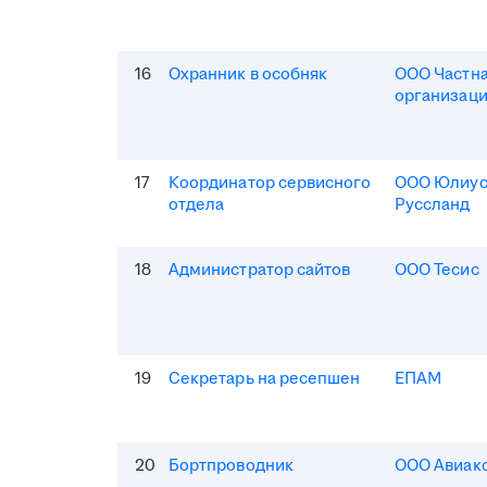
16
Охранник в особняк
ООО Частна
организаци
17
Координатор сервисного
ООО Юлиус
отдела
Руссланд
18
Администратор сайтов
ООО Тесис
19
Секретарь на ресепшен
ЕПАМ
20
Бортпроводник
ООО Авиак