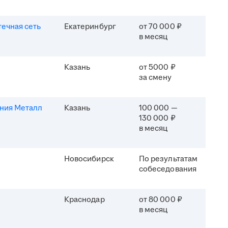
течная сеть
Екатеринбург
от 70 000 ₽
в месяц
Казань
от 5000 ₽
за смену
ния Металл
Казань
100 000 —
130 000 ₽
в месяц
Новосибирск
По результатам
собеседования
Краснодар
от 80 000 ₽
в месяц