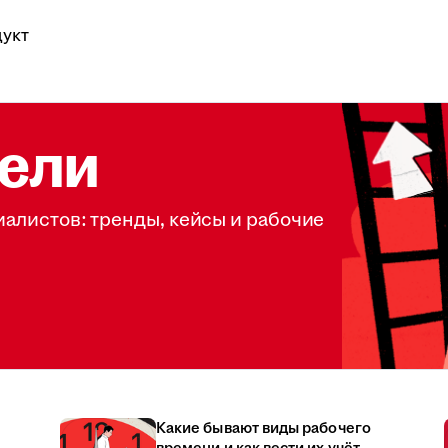
укт
ели
иалистов: тренды, кейсы и рабочие
Какие бывают виды рабочего