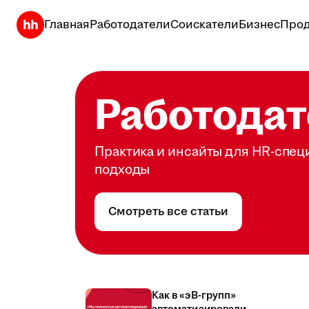
Главная
Работодатели
Соискатели
Бизнес
Прод
Работодат
Практика и инсайты для HR-спец
подходы
Смотреть все статьи
Как в «эВ-групп»