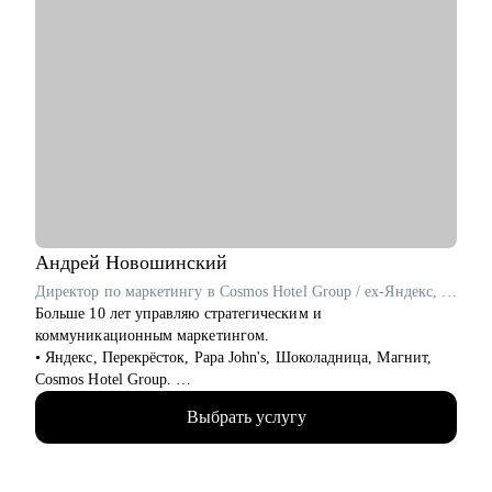
Андрей
Новошинский
Директор по маркетингу в Cosmos Hotel Group / ex-Яндекс, Перекрёсток, Papa John's
Больше 10 лет управляю стратегическим и
коммуникационным маркетингом.
• Яндекс, Перекрёсток, Papa John's, Шоколадница, Магнит,
Cosmos Hotel Group.
• ТОП 4 СМО рейтинга Коммерсантъ.
Выбрать услугу
• Два высших образования: МИСИ и Финансовая академия
при Правительстве РФ. Сертифицированный бизнес-трекер.
Ментор в проекте Phoenix Education.
• С 2019 года провел 1000+ часов личных консультаций.