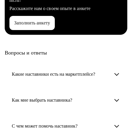
hh.ru?
Расскажите нам о своем опыте в анкете
Заполнить анкету
Вопросы и ответы
Какие наставники есть на маркетплейсе?
Карьерные наставники — это HR-
специалисты, карьерные консультанты,
Как мне выбрать наставника?
психологи, резюмерайтеры и менторы.
Умный поиск поможет в три клика выбрать
Менторы работают в ИТ, дизайне, других
наставника для достижения вашей цели.
С чем может помочь наставник?
узкоспециализированных сферах. Они