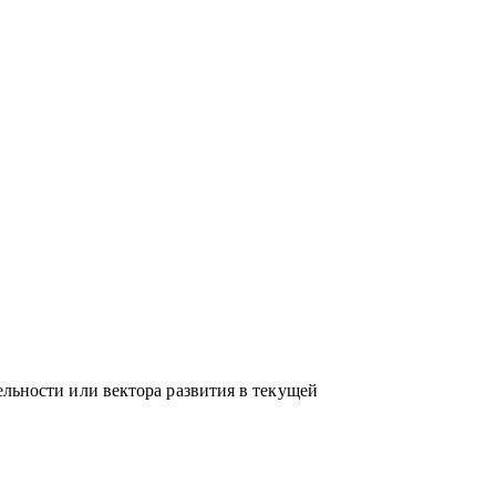
елей в направлениях: Разработка,
и системное администрирование, DevOps,
аналитика
ельности или вектора развития в текущей