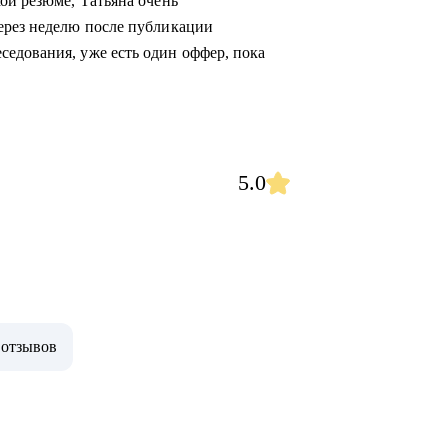
ой резюме, Татьяна очень
ерез неделю после публикации
едования, уже есть один оффер, пока
5.0
 отзывов