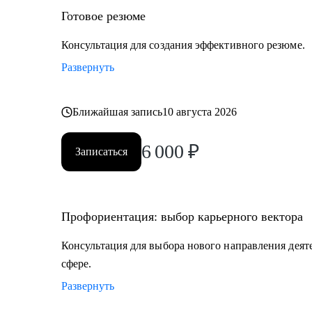
• IT-специалистам от начального уровня до руководит
Готовое резюме
Тестирование, Техническая поддержка, Прикладное 
Продуктовый и Проектный менеджмент, Системная 
Консультация для создания эффективного резюме.
• HR и рекрутерам
Развернуть
• Специалистам в продажах и развитии бизнеса
Ближайшая запись
10 августа 2026
6 000
₽
Записаться
Профориентация: выбор карьерного вектора
Консультация для выбора нового направления деят
сфере.
Развернуть