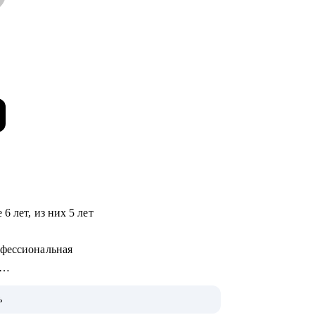
6 лет, из них 5 лет
офессиональная
ме и приняла на работу
ь