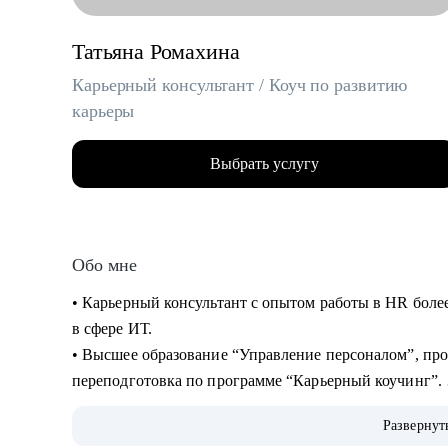
Татьяна Ромахина
Карьерный консультант / Коуч по развитию
карьеры
Выбрать услугу
Обо мне
• Карьерный консультант с опытом работы в HR более 
в сфере ИТ.
• Высшее образование “Управление персоналом”, пр
переподготовка по программе “Карьерный коучинг”.
• За время работы в HR рассмотрела более 6000 резю
Развернут
более 150 человек.