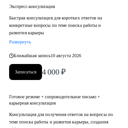
• Строительство, недвижимость
Экспресс-консультация
• Средний и высший менеджмент
Быстрая консультация для коротких ответов на
• Туризм, гостиницы, рестораны
конкретные вопросы по теме поиска работы и
• Искусство, развлечения, массмедиа
развития карьеры
• Спортивные клубы, фитнес, салоны красоты
• Административный персонал
Развернуть
Ближайшая запись
10 августа 2026
Карьера — не марафон, а экосистема. Я помогу вам
выстроить её устойчиво, грамотно и с опорой на себя.
4 000
₽
Запишитесь на консультацию — и начните путь к той
Записаться
жизни, которую вы хотите проживать.
Готовое резюме + сопроводительное письмо +
карьерная консультация
Консультация для получения ответов на вопросы по
теме поиска работы и развития карьеры, создания