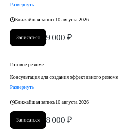
Развернуть
• Учу говорить про деньги, рост и ценность — уверенно и
по делу
Ближайшая запись
10 августа 2026
Работаю индивидуально, с опорой на ваш опыт, ценности
и цели. Через психологическую диагностику, карьерный
9 000
₽
Записаться
коучинг и HR-практики. В удобном темпе, с реальными
результатами
Кому могу помочь:
Готовое резюме
• Кто ищет себя или хочет сменить профессию
Консультация для создания эффективного резюме
• Кто устал от «просто работы» и хочет дело по душе
Развернуть
• Кто хочет расти, зарабатывать больше и не выгорать
• Родителям, которые хотят помочь подросткам с выбором
Ближайшая запись
10 августа 2026
пути
Основные специализации, с которыми работаю:
8 000
₽
Записаться
• Продажи/торговля
• Медицина/фармацевтика
• Наука/образование