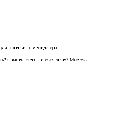
альных и кросс-функциональных
 для проджект-менеджера
ать? Сомневаетесь в своих силах? Мне это
джера с нуля
ного офиса
ачать
ерно и упорно работать над собой