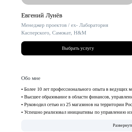
Евгений Лунёв
Менеджер проектов / ex- Лаборатория
Касперского, Самокат, H&M
Выбрать услугу
Обо мне
• Более 10 лет профессионального опыта в ведущих
• Высшее образование в области финансов, управле
• Руководил сетью из 25 магазинов на территории Ро
• Успешно реализовал инициативы по управлению из
Россия, Беларусь, Казахстан, Украина
Развернут
• Внедрял инновационные розничные проекты, не и