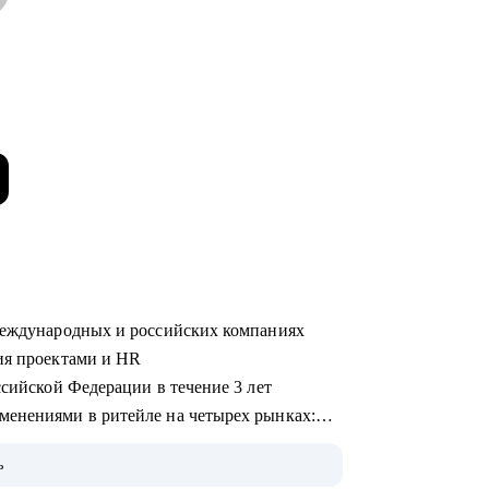
 международных и российских компаниях
ния проектами и HR
ссийской Федерации в течение 3 лет
менениями в ритейле на четырех рынках:
ь
меющие аналогов на российском рынке