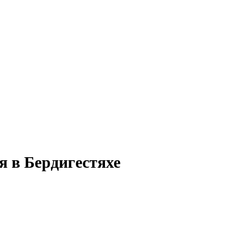
я в Бердигестяхе