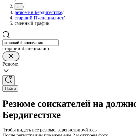
/
/
...
резюме в Бердигестяхе
/
старший IT-специалист
/
сменный график
старший it-специалист
Резюме
Найти
Резюме соискателей на должн
Бердигестяхе
Чтобы видеть все резюме, зарегистрируйтесь
После регистрации покажем ещё 2 и откроем фото