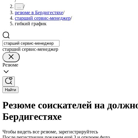
/
/
...
резюме в Бердигестяхе
/
старший сервис-менеджер
/
гибкий график
старший сервис-менеджер
Резюме
Найти
Резюме соискателей на должн
Бердигестяхе
Чтобы видеть все резюме, зарегистрируйтесь
После регистрации покажем ещё 3 и откроем фото