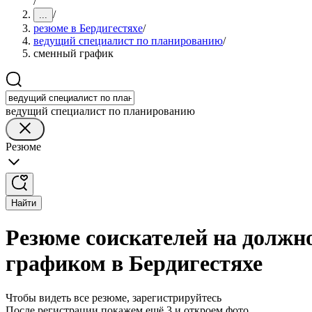
/
/
...
резюме в Бердигестяхе
/
ведущий специалист по планированию
/
сменный график
ведущий специалист по планированию
Резюме
Найти
Резюме соискателей на должн
графиком в Бердигестяхе
Чтобы видеть все резюме, зарегистрируйтесь
После регистрации покажем ещё 3 и откроем фото