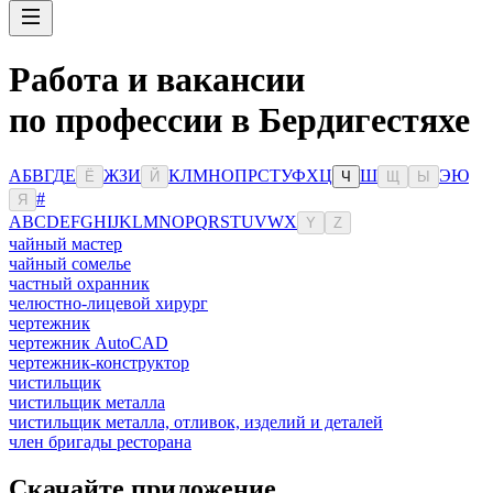
Работа и вакансии
по профессии в Бердигестяхе
А
Б
В
Г
Д
Е
Ж
З
И
К
Л
М
Н
О
П
Р
С
Т
У
Ф
Х
Ц
Ш
Э
Ю
Ё
Й
Ч
Щ
Ы
#
Я
A
B
C
D
E
F
G
H
I
J
K
L
M
N
O
P
Q
R
S
T
U
V
W
X
Y
Z
чайный мастер
чайный сомелье
частный охранник
челюстно-лицевой хирург
чертежник
чертежник AutoCAD
чертежник-конструктор
чистильщик
чистильщик металла
чистильщик металла, отливок, изделий и деталей
член бригады ресторана
Скачайте приложение