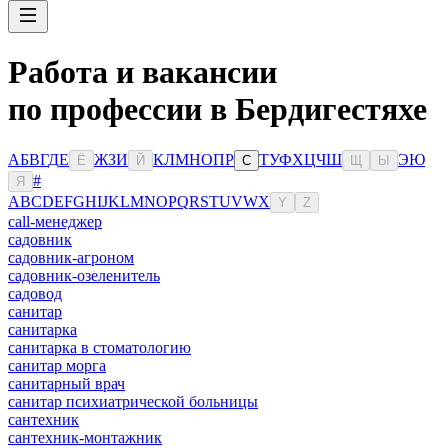
Работа и вакансии
по профессии в Бердигестяхе
А
Б
В
Г
Д
Е
Ж
З
И
К
Л
М
Н
О
П
Р
Т
У
Ф
Х
Ц
Ч
Ш
Э
Ю
Ё
Й
С
Щ
Ы
#
Я
A
B
C
D
E
F
G
H
I
J
K
L
M
N
O
P
Q
R
S
T
U
V
W
X
Y
Z
сall-менеджер
садовник
садовник-агроном
садовник-озеленитель
садовод
санитар
санитарка
санитарка в стоматологию
санитар морга
санитарный врач
санитар психиатрической больницы
сантехник
сантехник-монтажник