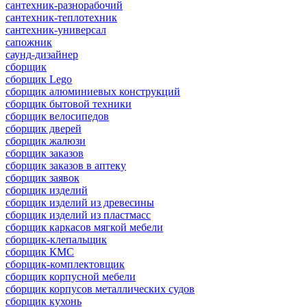
сантехник-разнорабочий
сантехник-теплотехник
сантехник-универсал
сапожник
саунд-дизайнер
сборщик
сборщик Lego
сборщик алюминиевых конструкций
сборщик бытовой техники
сборщик велосипедов
сборщик дверей
сборщик жалюзи
сборщик заказов
сборщик заказов в аптеку
сборщик заявок
сборщик изделий
сборщик изделий из древесины
сборщик изделий из пластмасс
сборщик каркасов мягкой мебели
сборщик-клепальщик
сборщик КМС
сборщик-комплектовщик
сборщик корпусной мебели
сборщик корпусов металлических судов
сборщик кухонь