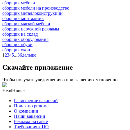
сборщик мебели
сборщик мебели на производство
сборщик металлоконструкций
сборщик-монтажник
сборщик мягкой мебели
сборщик наружной рекламы
сборщик на склад
сборщик оборудования
сборщик обуви
сборщик окон
1
2
3
4
5
...
36
дальше
Скачайте приложение
Чтобы получать уведомления о приглашениях мгновенно
HeadHunter
Размещение вакансий
Поиск по резюме
О компании
Наши вакансии
Реклама на сайте
Требования к ПО