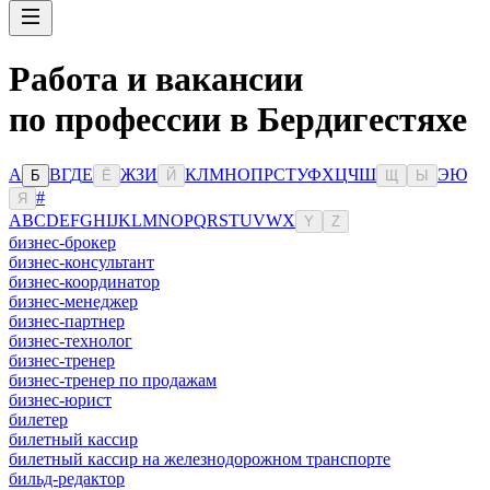
Работа и вакансии
по профессии в Бердигестяхе
А
В
Г
Д
Е
Ж
З
И
К
Л
М
Н
О
П
Р
С
Т
У
Ф
Х
Ц
Ч
Ш
Э
Ю
Б
Ё
Й
Щ
Ы
#
Я
A
B
C
D
E
F
G
H
I
J
K
L
M
N
O
P
Q
R
S
T
U
V
W
X
Y
Z
бизнес-брокер
бизнес-консультант
бизнес-координатор
бизнес-менеджер
бизнес-партнер
бизнес-технолог
бизнес-тренер
бизнес-тренер по продажам
бизнес-юрист
билетер
билетный кассир
билетный кассир на железнодорожном транспорте
бильд-редактор