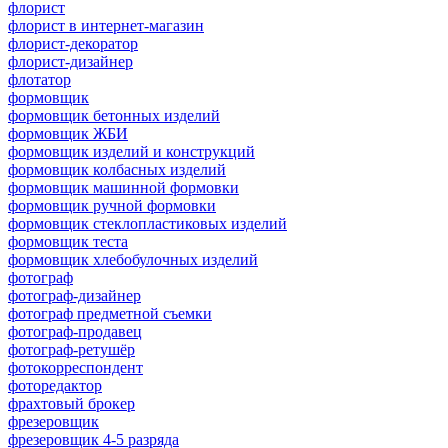
флорист
флорист в интернет-магазин
флорист-декоратор
флорист-дизайнер
флотатор
формовщик
формовщик бетонных изделий
формовщик ЖБИ
формовщик изделий и конструкций
формовщик колбасных изделий
формовщик машинной формовки
формовщик ручной формовки
формовщик стеклопластиковых изделий
формовщик теста
формовщик хлебобулочных изделий
фотограф
фотограф-дизайнер
фотограф предметной съемки
фотограф-продавец
фотограф-ретушёр
фотокорреспондент
фоторедактор
фрахтовый брокер
фрезеровщик
фрезеровщик 4-5 разряда