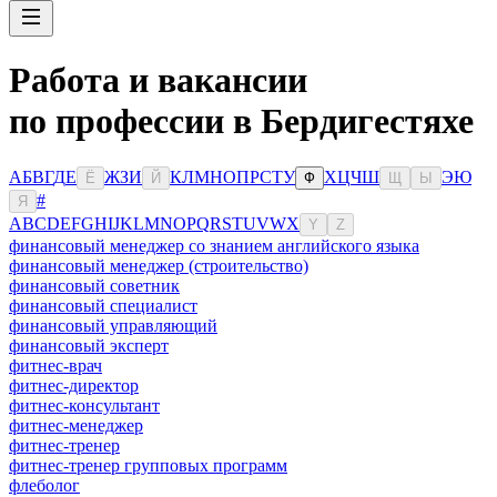
Работа и вакансии
по профессии в Бердигестяхе
А
Б
В
Г
Д
Е
Ж
З
И
К
Л
М
Н
О
П
Р
С
Т
У
Х
Ц
Ч
Ш
Э
Ю
Ё
Й
Ф
Щ
Ы
#
Я
A
B
C
D
E
F
G
H
I
J
K
L
M
N
O
P
Q
R
S
T
U
V
W
X
Y
Z
финансовый менеджер со знанием английского языка
финансовый менеджер (строительство)
финансовый советник
финансовый специалист
финансовый управляющий
финансовый эксперт
фитнес-врач
фитнес-директор
фитнес-консультант
фитнес-менеджер
фитнес-тренер
фитнес-тренер групповых программ
флеболог