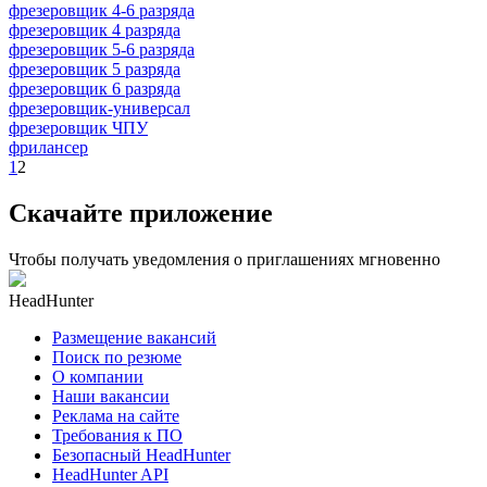
фрезеровщик 4-6 разряда
фрезеровщик 4 разряда
фрезеровщик 5-6 разряда
фрезеровщик 5 разряда
фрезеровщик 6 разряда
фрезеровщик-универсал
фрезеровщик ЧПУ
фрилансер
1
2
Скачайте приложение
Чтобы получать уведомления о приглашениях мгновенно
HeadHunter
Размещение вакансий
Поиск по резюме
О компании
Наши вакансии
Реклама на сайте
Требования к ПО
Безопасный HeadHunter
HeadHunter API