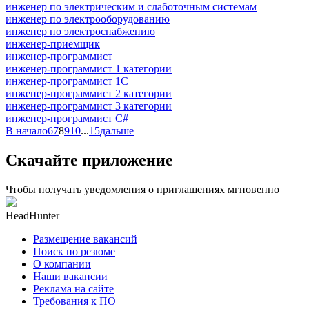
инженер по электрическим и слаботочным системам
инженер по электрооборудованию
инженер по электроснабжению
инженер-приемщик
инженер-программист
инженер-программист 1 категории
инженер-программист 1С
инженер-программист 2 категории
инженер-программист 3 категории
инженер-программист C#
В начало
6
7
8
9
10
...
15
дальше
Скачайте приложение
Чтобы получать уведомления о приглашениях мгновенно
HeadHunter
Размещение вакансий
Поиск по резюме
О компании
Наши вакансии
Реклама на сайте
Требования к ПО