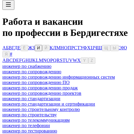
Работа и вакансии
по профессии в Бердигестяхе
А
Б
В
Г
Д
Е
Ж
З
К
Л
М
Н
О
П
Р
С
Т
У
Ф
Х
Ц
Ч
Ш
Э
Ю
Ё
И
Й
Щ
Ы
#
Я
A
B
C
D
E
F
G
H
I
J
K
L
M
N
O
P
Q
R
S
T
U
V
W
X
Y
Z
инженер по снабжению
инженер по сопровождению
инженер по сопровождению информационных систем
инженер по сопровождению ПО
инженер по сопровождению продаж
инженер по сопровождению проектов
инженер по стандартизации
инженер по стандартизации и сертификации
инженер по строительному контролю
инженер по строительству
инженер по телекоммуникациям
инженер по телефонии
инженер по тестированию