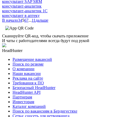
консультант SAP SRM
консультант-аналитик
консультант-аналитик 1С
консультант в аптеку
В начало
3
4
5
6
7
...
11
дальше
Сканируйте QR-код, чтобы скачать приложение
И чаты с работодателями всегда будут под рукой
HeadHunter
Размещение вакансий
Поиск по резюме
О компании
Наши вакансии
Реклама на сайте
Требования к ПО
Безопасный HeadHunter
HeadHunter API
Партнерам
Инвесторам
Каталог компаний
Поиск по вакансиям в Бердигестяхе
Сетка: соцсеть для нетворкинга