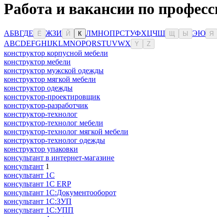
Работа и вакансии по професс
А
Б
В
Г
Д
Е
Ж
З
И
Л
М
Н
О
П
Р
С
Т
У
Ф
Х
Ц
Ч
Ш
Э
Ю
Ё
Й
К
Щ
Ы
Я
A
B
C
D
E
F
G
H
I
J
K
L
M
N
O
P
Q
R
S
T
U
V
W
X
Y
Z
конструктор корпусной мебели
конструктор мебели
конструктор мужской одежды
конструктор мягкой мебели
конструктор одежды
конструктор-проектировщик
конструктор-разработчик
конструктор-технолог
конструктор-технолог мебели
конструктор-технолог мягкой мебели
конструктор-технолог одежды
конструктор упаковки
консультaнт в интернет-мaгазине
консультант
1
консультант 1С
консультант 1С ERP
консультант 1С:Документооборот
консультант 1С:ЗУП
консультант 1С:УПП