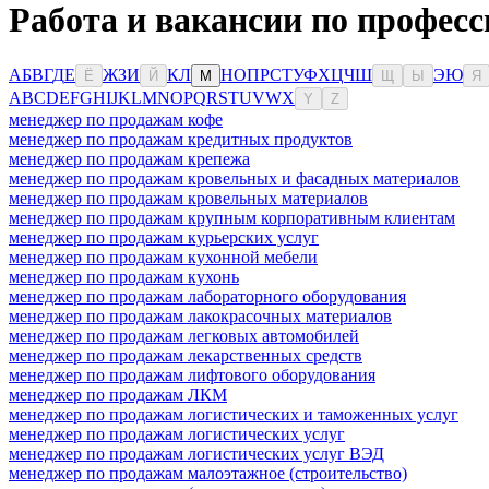
Работа и вакансии по професс
А
Б
В
Г
Д
Е
Ж
З
И
К
Л
Н
О
П
Р
С
Т
У
Ф
Х
Ц
Ч
Ш
Э
Ю
Ё
Й
М
Щ
Ы
Я
A
B
C
D
E
F
G
H
I
J
K
L
M
N
O
P
Q
R
S
T
U
V
W
X
Y
Z
менеджер по продажам кофе
менеджер по продажам кредитных продуктов
менеджер по продажам крепежа
менеджер по продажам кровельных и фасадных материалов
менеджер по продажам кровельных материалов
менеджер по продажам крупным корпоративным клиентам
менеджер по продажам курьерских услуг
менеджер по продажам кухонной мебели
менеджер по продажам кухонь
менеджер по продажам лабораторного оборудования
менеджер по продажам лакокрасочных материалов
менеджер по продажам легковых автомобилей
менеджер по продажам лекарственных средств
менеджер по продажам лифтового оборудования
менеджер по продажам ЛКМ
менеджер по продажам логистических и таможенных услуг
менеджер по продажам логистических услуг
менеджер по продажам логистических услуг ВЭД
менеджер по продажам малоэтажное (строительство)