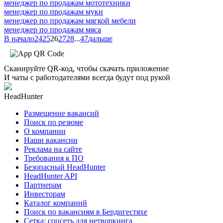
менеджер по продажам мототехники
менеджер по продажам муки
менеджер по продажам мягкой мебели
менеджер по продажам мяса
В начало
24
25
26
27
28
...
47
дальше
Сканируйте QR-код, чтобы скачать приложение
И чаты с работодателями всегда будут под рукой
HeadHunter
Размещение вакансий
Поиск по резюме
О компании
Наши вакансии
Реклама на сайте
Требования к ПО
Безопасный HeadHunter
HeadHunter API
Партнерам
Инвесторам
Каталог компаний
Поиск по вакансиям в Бердигестяхе
Сетка: соцсеть для нетворкинга