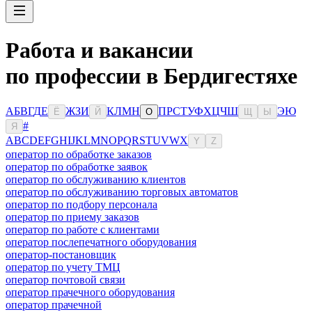
Работа и вакансии
по профессии в Бердигестяхе
А
Б
В
Г
Д
Е
Ж
З
И
К
Л
М
Н
П
Р
С
Т
У
Ф
Х
Ц
Ч
Ш
Э
Ю
Ё
Й
О
Щ
Ы
#
Я
A
B
C
D
E
F
G
H
I
J
K
L
M
N
O
P
Q
R
S
T
U
V
W
X
Y
Z
оператор по обработке заказов
оператор по обработке заявок
оператор по обслуживанию клиентов
оператор по обслуживанию торговых автоматов
оператор по подбору персонала
оператор по приему заказов
оператор по работе с клиентами
оператор послепечатного оборудования
оператор-постановщик
оператор по учету ТМЦ
оператор почтовой связи
оператор прачечного оборудования
оператор прачечной