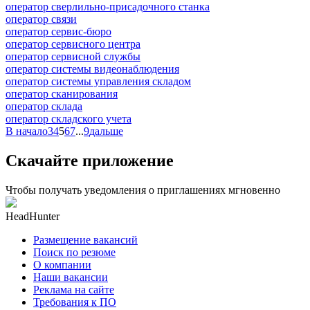
оператор сверлильно-присадочного станка
оператор связи
оператор сервис-бюро
оператор сервисного центра
оператор сервисной службы
оператор системы видеонаблюдения
оператор системы управления складом
оператор сканирования
оператор склада
оператор складского учета
В начало
3
4
5
6
7
...
9
дальше
Скачайте приложение
Чтобы получать уведомления о приглашениях мгновенно
HeadHunter
Размещение вакансий
Поиск по резюме
О компании
Наши вакансии
Реклама на сайте
Требования к ПО