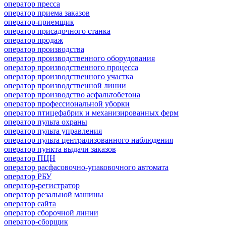
оператор пресса
оператор приема заказов
оператор-приемщик
оператор присадочного станка
оператор продаж
оператор производства
оператор производственного оборудования
оператор производственного процесса
оператор производственного участка
оператор производственной линии
оператор производство асфальтобетона
оператор профессиональной уборки
оператор птицефабрик и механизированных ферм
оператор пульта охраны
оператор пульта управления
оператор пульта централизованного наблюдения
оператор пункта выдачи заказов
оператор ПЦН
оператор расфасовочно-упаковочного автомата
оператор РБУ
оператор-регистратор
оператор резальной машины
оператор сайта
оператор сборочной линии
оператор-сборщик