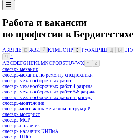
Работа и вакансии
по профессии в Бердигестяхе
А
Б
В
Г
Д
Е
Ж
З
И
К
Л
М
Н
О
П
Р
Т
У
Ф
Х
Ц
Ч
Ш
Э
Ю
Ё
Й
С
Щ
Ы
#
Я
A
B
C
D
E
F
G
H
I
J
K
L
M
N
O
P
Q
R
S
T
U
V
W
X
Y
Z
слесарь-механик
слесарь-механик по ремонту спецтехники
слесарь механосборочных работ
слесарь механосборочных работ 4 разряда
слесарь механосборочных работ 5-6 разряда
слесарь механосборочных работ 5 разряда
слесарь-монтажник
слесарь-монтажник металлоконструкций
слесарь-моторист
слесарь МСР
слесарь-наладчик
слесарь-наладчик КИПиА
слесарь НПО