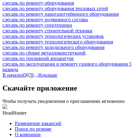
слесарь по ремонту оборудования
слесарь по ремонту оборудования тепловых сетей
слесарь по ремонту парогазотурбинного оборудования
слесарь по ремонту подвижного состава
слесарь по ремонту спецтехники
слесарь по ремонту строительной техники
слесарь по ремонту технологических установок
слесарь по ремонту технологического оборудования
слесарь по ремонту холодильного оборудования
слесарь по сборке металлоконструкций
слесарь по топливной аппаратуре
слесарь по эксплуатации и ремонту газового оборудования 5
разряда
В начало
4
5
6
7
8
...
36
дальше
Скачайте приложение
Чтобы получать уведомления о приглашениях мгновенно
HeadHunter
Размещение вакансий
Поиск по резюме
О компании