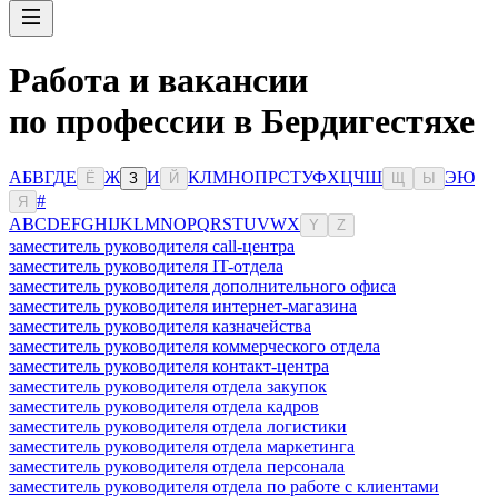
Работа и вакансии
по профессии в Бердигестяхе
А
Б
В
Г
Д
Е
Ж
И
К
Л
М
Н
О
П
Р
С
Т
У
Ф
Х
Ц
Ч
Ш
Э
Ю
Ё
З
Й
Щ
Ы
#
Я
A
B
C
D
E
F
G
H
I
J
K
L
M
N
O
P
Q
R
S
T
U
V
W
X
Y
Z
заместитель руководителя call-центра
заместитель руководителя IT-отдела
заместитель руководителя дополнительного офиса
заместитель руководителя интернет-магазина
заместитель руководителя казначейства
заместитель руководителя коммерческого отдела
заместитель руководителя контакт-центра
заместитель руководителя отдела закупок
заместитель руководителя отдела кадров
заместитель руководителя отдела логистики
заместитель руководителя отдела маркетинга
заместитель руководителя отдела персонала
заместитель руководителя отдела по работе с клиентами