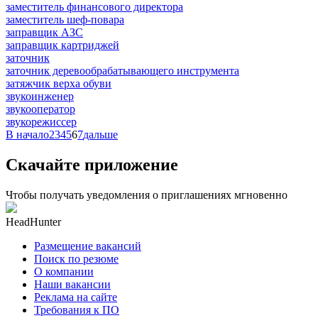
заместитель финансового директора
заместитель шеф-повара
заправщик АЗС
заправщик картриджей
заточник
заточник деревообрабатывающего инструмента
затяжчик верха обуви
звукоинженер
звукооператор
звукорежиссер
В начало
2
3
4
5
6
7
дальше
Скачайте приложение
Чтобы получать уведомления о приглашениях мгновенно
HeadHunter
Размещение вакансий
Поиск по резюме
О компании
Наши вакансии
Реклама на сайте
Требования к ПО