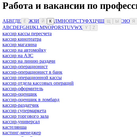
Работа и вакансии по професс
А
Б
В
Г
Д
Е
Ж
З
И
Л
М
Н
О
П
Р
С
Т
У
Ф
Х
Ц
Ч
Ш
Э
Ю
Ё
Й
К
Щ
Ы
Я
A
B
C
D
E
F
G
H
I
J
K
L
M
N
O
P
Q
R
S
T
U
V
W
X
Y
Z
кассир кассы пересчета
кассир кинотеатра
кассир магазина
кассир на автомойку
кассир на АЗС
кассир на линию раздачи
кассир-операционист
кассир-операционист в банк
кассир операционной кассы
кассир отдела кассовых операций
кассир-оформитель
кассир-оценщик
кассир-оценщик в ломбард
кассир-раздатчик
кассир супермаркета
кассир торгового зала
кассир-универсал
кастелянша
кастинг-менеджер