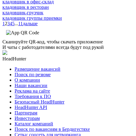
кладовщик в офис-склад
кладовщик в ресторан
кладовщик-грузчик
кладовщик группы приемки
1
2
3
4
5
...
11
дальше
Сканируйте QR-код, чтобы скачать приложение
И чаты с работодателями всегда будут под рукой
HeadHunter
Размещение вакансий
Поиск по резюме
О компании
Наши вакансии
Реклама на сайте
Требования к ПО
Безопасный HeadHunter
HeadHunter API
Партнерам
Инвесторам
Каталог компаний
Поиск по вакансиям в Бердигестяхе
Сетка: соцсеть для нетворкинга