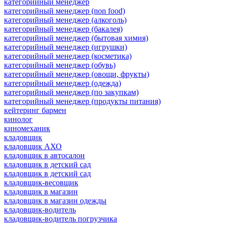
категорийный менеджер
категорийный менеджер (non food)
категорийный менеджер (алкоголь)
категорийный менеджер (бакалея)
категорийный менеджер (бытовая химия)
категорийный менеджер (игрушки)
категорийный менеджер (косметика)
категорийный менеджер (обувь)
категорийный менеджер (овощи, фрукты)
категорийный менеджер (одежда)
категорийный менеджер (по закупкам)
категорийный менеджер (продукты питания)
кейтеринг бармен
кинолог
киномеханик
кладовщик
кладовщик АХО
кладовщик в автосалон
кладовщик в детский сад
кладовщик в детский сад
кладовщик-весовщик
кладовщик в магазин
кладовщик в магазин одежды
кладовщик-водитель
кладовщик-водитель погрузчика