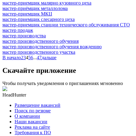
мастер-приемщик малярно кузовного цеха
мастер-приёмщик металлолома
мастер-приемщик МКЦ
мастер-приемщик слесарного цеха
мастер-приемщик станции технического обслуживания СТО
мастер продаж
мастер производства
мастер производственного обучения
мастер производственного обучения вождению
мастер производственного участка
В начало
2
3
4
5
6
...
47
дальше
Скачайте приложение
Чтобы получать уведомления о приглашениях мгновенно
HeadHunter
Размещение вакансий
Поиск по резюме
О компании
Наши вакансии
Реклама на сайте
Требования к ПО