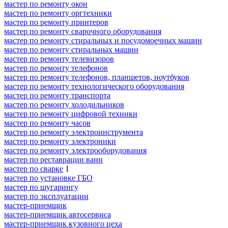
мастер по ремонту окон
мастер по ремонту оргтехники
мастер по ремонту принтеров
мастер по ремонту сварочного оборудования
мастер по ремонту стиральных и посудомоечных машин
мастер по ремонту стиральных машин
мастер по ремонту телевизоров
мастер по ремонту телефонов
мастер по ремонту телефонов, планшетов, ноутбуков
мастер по ремонту технологического оборудования
мастер по ремонту транспорта
мастер по ремонту холодильников
мастер по ремонту цифровой техники
мастер по ремонту часов
мастер по ремонту электроинструмента
мастер по ремонту электроники
мастер по ремонту электрооборудования
мастер по реставрации ванн
мастер по сварке
1
мастер по установке ГБО
мастер по шугарингу
мастер по эксплуатации
мастер-приемщик
мастер-приемщик автосервиса
мастер-приемщик кузовного цеха