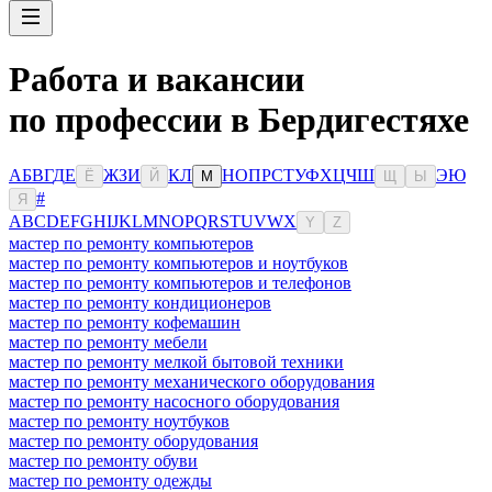
Работа и вакансии
по профессии в Бердигестяхе
А
Б
В
Г
Д
Е
Ж
З
И
К
Л
Н
О
П
Р
С
Т
У
Ф
Х
Ц
Ч
Ш
Э
Ю
Ё
Й
М
Щ
Ы
#
Я
A
B
C
D
E
F
G
H
I
J
K
L
M
N
O
P
Q
R
S
T
U
V
W
X
Y
Z
мастер по ремонту компьютеров
мастер по ремонту компьютеров и ноутбуков
мастер по ремонту компьютеров и телефонов
мастер по ремонту кондиционеров
мастер по ремонту кофемашин
мастер по ремонту мебели
мастер по ремонту мелкой бытовой техники
мастер по ремонту механического оборудования
мастер по ремонту насосного оборудования
мастер по ремонту ноутбуков
мастер по ремонту оборудования
мастер по ремонту обуви
мастер по ремонту одежды