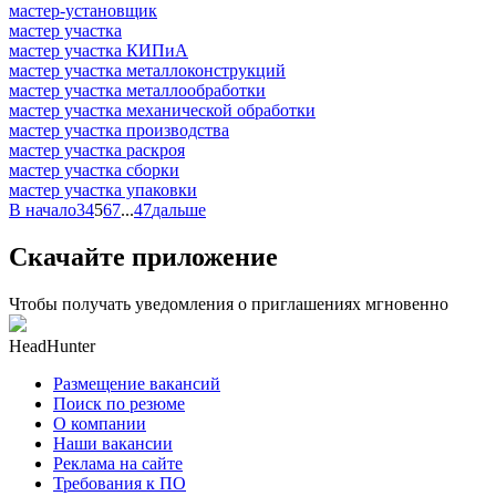
мастер-установщик
мастер участка
мастер участка КИПиА
мастер участка металлоконструкций
мастер участка металлообработки
мастер участка механической обработки
мастер участка производства
мастер участка раскроя
мастер участка сборки
мастер участка упаковки
В начало
3
4
5
6
7
...
47
дальше
Скачайте приложение
Чтобы получать уведомления о приглашениях мгновенно
HeadHunter
Размещение вакансий
Поиск по резюме
О компании
Наши вакансии
Реклама на сайте
Требования к ПО