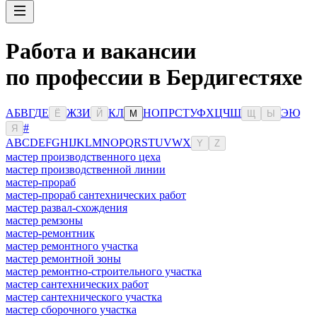
Работа и вакансии
по профессии в Бердигестяхе
А
Б
В
Г
Д
Е
Ж
З
И
К
Л
Н
О
П
Р
С
Т
У
Ф
Х
Ц
Ч
Ш
Э
Ю
Ё
Й
М
Щ
Ы
#
Я
A
B
C
D
E
F
G
H
I
J
K
L
M
N
O
P
Q
R
S
T
U
V
W
X
Y
Z
мастер производственного цеха
мастер производственной линии
мастер-прораб
мастер-прораб сантехнических работ
мастер развал-схождения
мастер ремзоны
мастер-ремонтник
мастер ремонтного участка
мастер ремонтной зоны
мастер ремонтно-строительного участка
мастер сантехнических работ
мастер сантехнического участка
мастер сборочного участка